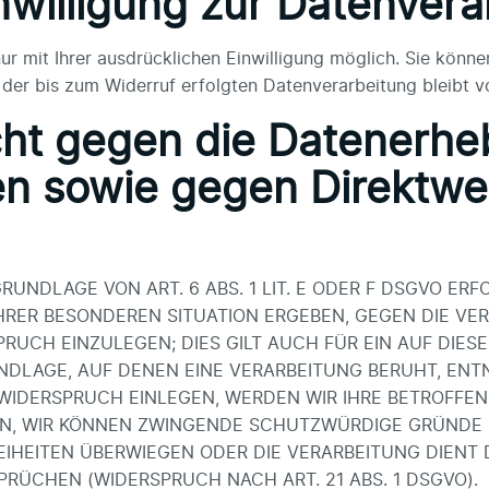
inwilligung zur Datenver
 mit Ihrer ausdrücklichen Einwilligung möglich. Sie können 
 der bis zum Widerruf erfolgten Datenverarbeitung bleibt 
ht gegen die Datenerhe
n sowie gegen Direktwer
NDLAGE VON ART. 6 ABS. 1 LIT. E ODER F DSGVO ERFO
IHRER BESONDEREN SITUATION ERGEBEN, GEGEN DIE VE
UCH EINZULEGEN; DIES GILT AUCH FÜR EIN AUF DIE
UNDLAGE, AUF DENEN EINE VERARBEITUNG BERUHT, ENT
WIDERSPRUCH EINLEGEN, WERDEN WIR IHRE BETROFF
ENN, WIR KÖNNEN ZWINGENDE SCHUTZWÜRDIGE GRÜNDE 
FREIHEITEN ÜBERWIEGEN ODER DIE VERARBEITUNG DIE
RÜCHEN (WIDERSPRUCH NACH ART. 21 ABS. 1 DSGVO).